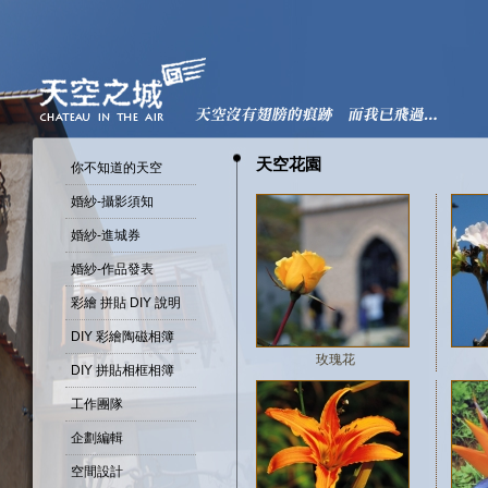
天空花園
你不知道的天空
婚紗-攝影須知
婚紗-進城券
婚紗-作品發表
彩繪 拼貼 DIY 說明
DIY 彩繪陶磁相簿
玫瑰花
DIY 拼貼相框相簿
工作團隊
企劃編輯
空間設計