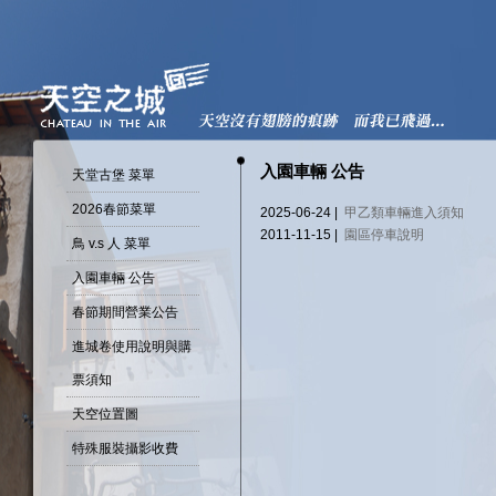
入園車輛 公告
天堂古堡 菜單
2026春節菜單
2025-06-24 |
甲乙類車輛進入須知
2011-11-15 |
園區停車說明
鳥 v.s 人 菜單
入園車輛 公告
春節期間營業公告
進城卷使用說明與購
票須知
天空位置圖
特殊服裝攝影收費