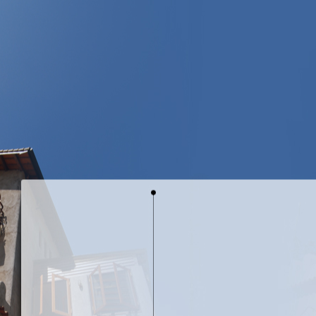
山城裡的白櫻
鐵雕藝術-鳥的天空
鐵雕藝術-遇見
銅雕藝術-花花世界
天空生態
天空花園
天空訪客
天空子民
空間設計