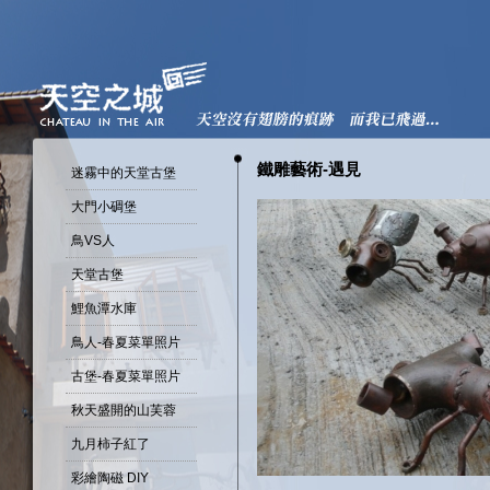
鐵雕藝術-遇見
迷霧中的天堂古堡
大門小碉堡
鳥VS人
天堂古堡
鯉魚潭水庫
鳥人-春夏菜單照片
古堡-春夏菜單照片
秋天盛開的山芙蓉
九月柿子紅了
彩繪陶磁 DIY