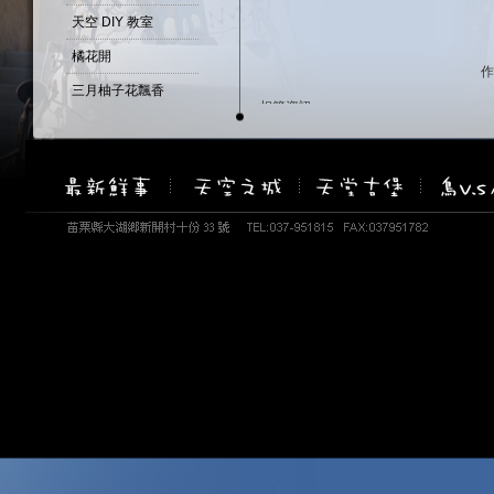
天空 DIY 教室
橘花開
作
三月柚子花飄香
相簿資訊
四月桐花季
相簿名稱：鐵雕藝術-遇見
建立時間：January 21, 2009
春暖花開
瀏覽次數：18281 次
柚子...花開了...
重瓣的山芙蓉 -醉芙蓉
天堂古堡-百匯自助餐
天空--野薑花開
古堡--鼠尾草
天空-雨後天晴....
油桐花偷偷先開了2
油桐花偷偷先開了1
盛開的吉野白櫻